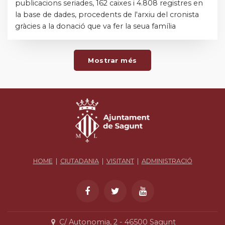
publicacions seriades, 162 caixes i 4.808 registres en
la base de dades, procedents de l'arxiu del cronista
gràcies a la donació que va fer la seua família
Mostrar més
HOME
|
CIUTADANIA
|
VISITANT
|
ADMINISTRACIÓ
C/ Autonomia, 2 - 46500 Sagunt