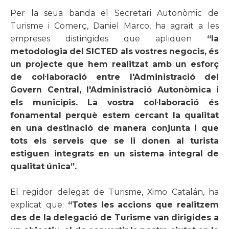
Per la seua banda el Secretari Autonòmic de
Turisme i Comerç, Daniel Marco, ha agraït a les
empreses distingides que apliquen
“la
metodologia del SICTED als vostres negocis, és
un projecte que hem realitzat amb un esforç
de col
·
laboració entre l'Administració del
Govern Central, l'Administració Autonòmica i
els municipis. La vostra col
·
laboració és
fonamental perquè estem cercant la qualitat
en una destinació de manera conjunta i que
tots els serveis que se li donen al turista
estiguen integrats en un sistema integral de
qualitat única”.
El regidor delegat de Turisme, Ximo Catalán, ha
explicat que:
“Totes les accions que realitzem
des de la delegació de Turisme van dirigides a