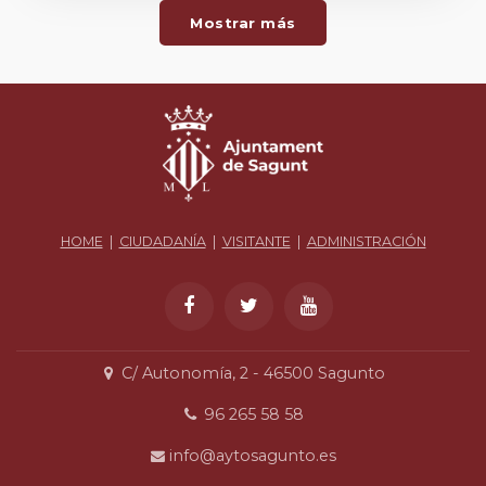
Mostrar más
HOME
|
CIUDADANÍA
|
VISITANTE
|
ADMINISTRACIÓN
C/ Autonomía, 2 - 46500 Sagunto
96 265 58 58
info@aytosagunto.es